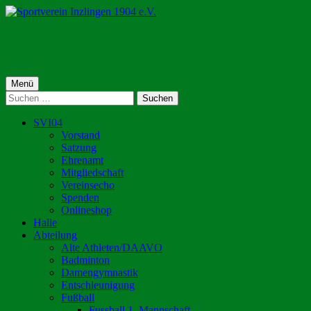
Springe
zum
Sportverein Inzlingen 1904 e.V.
Inhalt
aktiv-gesellig-lebendig-generationenübergreifend-altruistisch
Primäres
Menü
Suchen
Menü
nach:
SVI04
Vorstand
Satzung
Ehrenamt
Mitgliedschaft
Vereinsecho
Spenden
Onlineshop
Halle
Abteilung
Alte Athleten/DAAVO
Badminton
Damengymnastik
Entschleunigung
Fußball
Fussball 1. Mannschaft