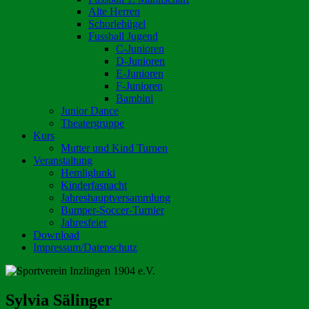
Alte Herren
Schorlehügel
Fussball Jugend
C-Junioren
D-Junioren
E-Junioren
F-Junioren
Bambini
Junior Dance
Theatergruppe
Kurs
Mutter und Kind Turnen
Veranstaltung
Hemliglunki
Kinderfasnacht
Jahreshauptversammlung
Bumper-Soccer-Turnier
Jahresfeier
Download
Impressum/Datenschutz
Autor:
Sylvia Sälinger