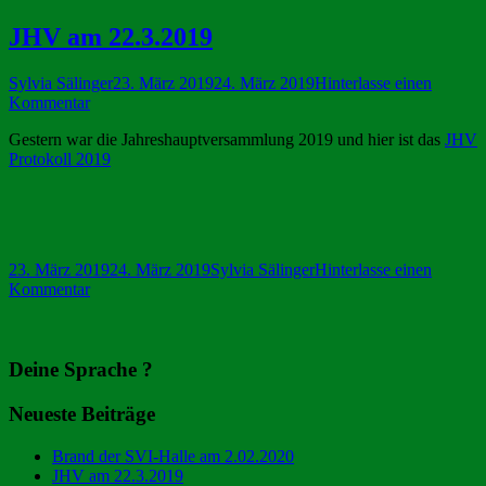
JHV am 22.3.2019
Autor
Veröffentlicht
Sylvia Sälinger
23. März 2019
24. März 2019
Hinterlasse einen
zu
am
Kommentar
JHV
Gestern war die Jahreshauptversammlung 2019 und hier ist das
JHV
am
Protokoll 2019
22.3.2019
Veröffentlicht
Autor
23. März 2019
24. März 2019
Sylvia Sälinger
Hinterlasse einen
am
zu
Kommentar
Haupt-
JHV
am
Seitenleiste
22.3.2019
Deine Sprache ?
Neueste Beiträge
Brand der SVI-Halle am 2.02.2020
JHV am 22.3.2019