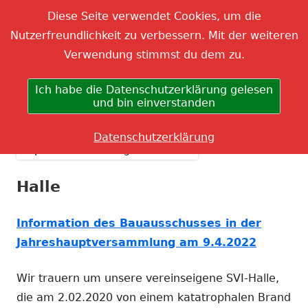
Suchen
Primäres
Menü
Diese Seite verwendet Cookies, um die
nach:
Nutzerfreundlichkeit zu verbessern. Mit der weiteren
Menü
Springe
Sportverein Inzlingen 1904
Verwendung stimmst du dem zu.
zum
e.V.
Inhalt
Ich habe die Datenschutzerklärung gelesen
aktiv-gesellig-lebendig-generationenübergreifend-
und bin einverstanden
altruistisch
Datenschutzerklärung
Halle
Information des Bauausschusses in der
Jahreshauptversammlung am 9.4.2022
Wir trauern um unsere vereinseigene SVI-Halle,
die am 2.02.2020 von einem katatrophalen Brand