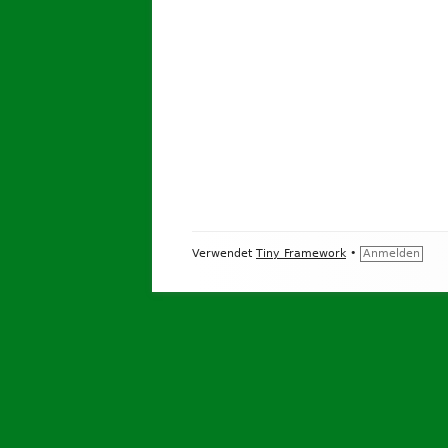
ONLINESHOP
THEATERGR
Footer
Verwendet
Tiny Framework
•
Anmelden
Inhalt