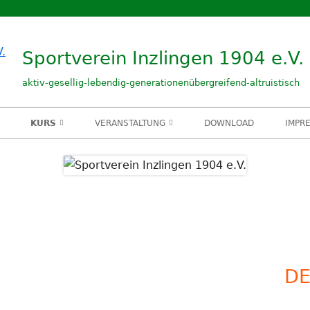
Sportverein Inzlingen 1904 e.V.
aktiv-gesellig-lebendig-generationenübergreifend-altruistisch
KURS
VERANSTALTUNG
DOWNLOAD
IMPR
TEN/DAAVO
MUTTER UND KIND TURNEN
HEMLIGLUNKI
KINDERFASNACHT
Ha
ASTIK
JAHRESHAUPTVERSAMMLUNG
Se
NIGUNG
BUMPER-SOCCER-TURNIER
JAHRESFEIER
FUSSBALL 1. MANNSCHAFT
DE
CE
ALTE HERREN