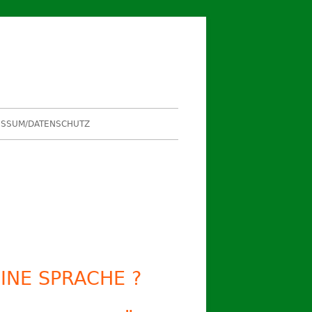
ESSUM/DATENSCHUTZ
upt-
itenleiste
INE SPRACHE ?