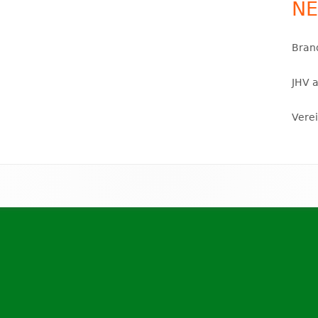
NE
UPPE
SCHORLEHÜGEL
FUSSBALL JUGEND
C-JUNIORE
Bran
D-JUNIORE
JHV 
E-JUNIORE
Vere
F-JUNIORE
BAMBINI